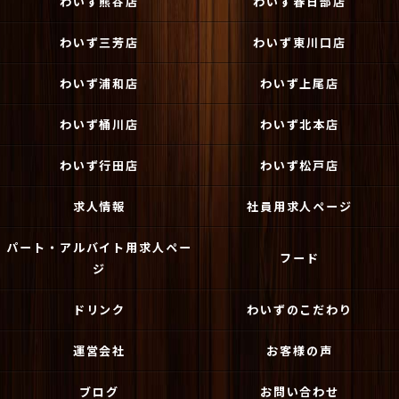
わいず熊谷店
わいず春日部店
わいず三芳店
わいず東川口店
わいず浦和店
わいず上尾店
わいず桶川店
わいず北本店
わいず行田店
わいず松戸店
求人情報
社員用求人ページ
パート・アルバイト用求人ペー
フード
ジ
ドリンク
わいずのこだわり
運営会社
お客様の声
ブログ
お問い合わせ