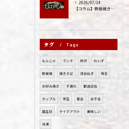
2026/07/14
【コラム】鉄板焼きが"コミュニケーション飯"と呼ばれる理由
タグ
Tags
もんじゃ
ランチ
所沢
わいず
鉄板焼
焼きそば
深谷ねぎ
埼玉
お好み焼き
子連れ
歓送迎会
カップル
学生
宴会
女子会
誕生日
テイクアウト
美味しい
冷凍