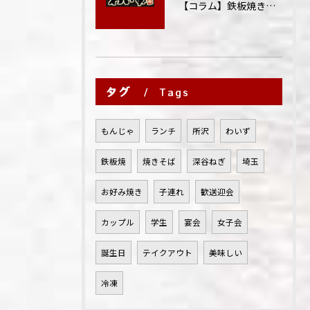
【コラム】鉄板焼きが"コミュニケーション飯"と呼ばれる理由
タグ
Tags
もんじゃ
ランチ
所沢
わいず
鉄板焼
焼きそば
深谷ねぎ
埼玉
お好み焼き
子連れ
歓送迎会
カップル
学生
宴会
女子会
誕生日
テイクアウト
美味しい
冷凍