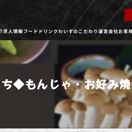
介
求人情報
フード
ドリンク
わいずのこだわり
運営会社
お客
ず所沢店
社員用求人ページ
ずふじみ野店
パート・アルバイト用求人ページ
たち◆もんじゃ・お好み焼
ず熊谷店
ず春日部店
ず三芳店
ず東川口店