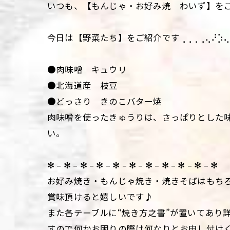
いつも、【もんじゃ・お好み焼 わいず】を
今日は【野菜たち】をご紹介です⢀⢀⢀⢀⢄⠜⡱⢄
●肉味噌 キュウリ
●北海道産 枝豆
●どっさり きのこバター焼
肉味噌を使ったきゅうりは、さっぱりとした
い。
✻ – ✻ – ✻ – ✻ – ✻ – ✻ – ✻ – ✻ – ✻ – ✻ – ✻
お好み焼き・もんじゃ焼き・焼きそばはもち
賞味頂けると嬉しいです♪
また各テーブルに“焼き方之書”が置いてあり
すので何かお困りの際は何なりとお申し付け