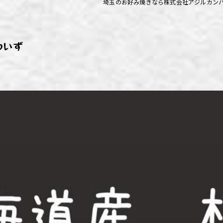
埼玉のお好み焼きなら株式会社アジルカン
ず浦和店
ず上尾店
わいず
ず桶川店
ず北本店
ず行田店
ず松戸店