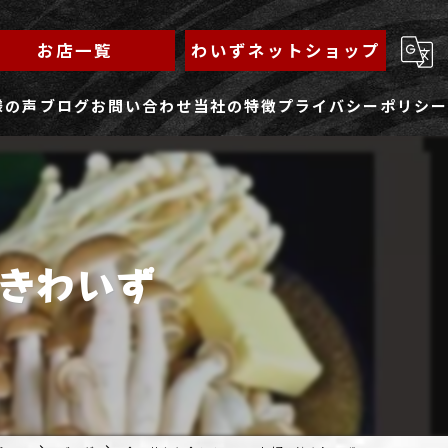
お店一覧
わいずネットショップ
様の声
ブログ
お問い合わせ
当社の特徴
プライバシーポリシー
求人フォーム
もんじゃ
ランチ
きわいず
焼きそば
鉄板焼き
家族