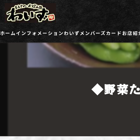
ホーム
インフォメーション
わいずメンバーズカード
お店紹
ご登録情報変更フォーム
わい
わい
◆野菜
わい
わい
わい
わい