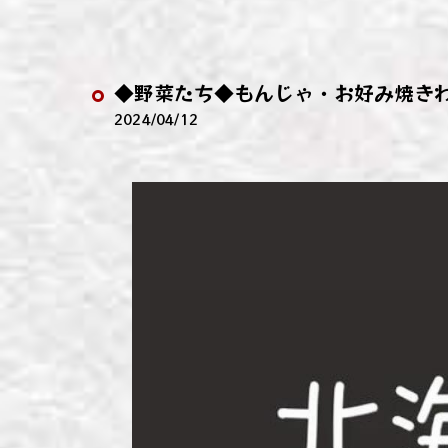
わい
わい
◆野菜たち◆もんじゃ・お好み焼き
わい
2024/04/12
わい
わい
わい