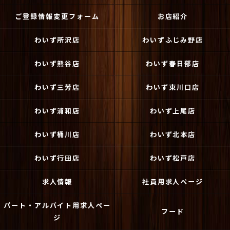
ご登録情報変更フォーム
お店紹介
わいず所沢店
わいずふじみ野店
わいず熊谷店
わいず春日部店
わいず三芳店
わいず東川口店
わいず浦和店
わいず上尾店
わいず桶川店
わいず北本店
わいず行田店
わいず松戸店
求人情報
社員用求人ページ
パート・アルバイト用求人ペー
フード
ジ