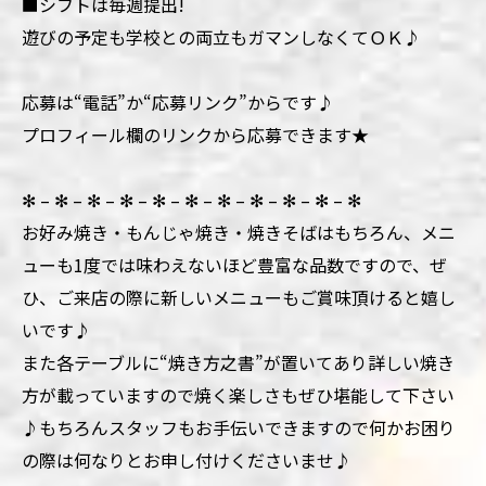
■シフトは毎週提出!
遊びの予定も学校との両立もガマンしなくてＯＫ♪
応募は“電話”か“応募リンク”からです♪
プロフィール欄のリンクから応募できます★
✻ – ✻ – ✻ – ✻ – ✻ – ✻ – ✻ – ✻ – ✻ – ✻ – ✻
お好み焼き・もんじゃ焼き・焼きそばはもちろん、メニ
ューも1度では味わえないほど豊富な品数ですので、ぜ
ひ、ご来店の際に新しいメニューもご賞味頂けると嬉し
いです♪
また各テーブルに“焼き方之書”が置いてあり詳しい焼き
方が載っていますので焼く楽しさもぜひ堪能して下さい
♪もちろんスタッフもお手伝いできますので何かお困り
の際は何なりとお申し付けくださいませ♪