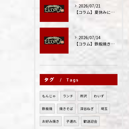
2026/07/21
【コラム】夏休みに家族外食が増える理由
2026/07/14
【コラム】鉄板焼きが"コミュニケーション飯"と呼ばれる理由
タグ
Tags
もんじゃ
ランチ
所沢
わいず
鉄板焼
焼きそば
深谷ねぎ
埼玉
お好み焼き
子連れ
歓送迎会