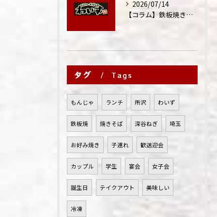
2026/07/14
【コラム】鉄板焼きが"コミュニケーション飯"と呼ばれる理由
タグ
Tags
もんじゃ
ランチ
所沢
わいず
鉄板焼
焼きそば
深谷ねぎ
埼玉
お好み焼き
子連れ
歓送迎会
カップル
学生
宴会
女子会
誕生日
テイクアウト
美味しい
冷凍