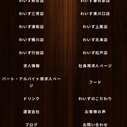
わいず熊谷店
わいず春日部店
わいず三芳店
わいず東川口店
わいず浦和店
わいず上尾店
わいず桶川店
わいず北本店
わいず行田店
わいず松戸店
求人情報
社員用求人ページ
パート・アルバイト用求人ペー
フード
ジ
ドリンク
わいずのこだわり
運営会社
お客様の声
ブログ
お問い合わせ