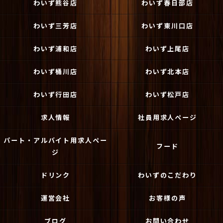
わいず熊谷店
わいず春日部店
わいず三芳店
わいず東川口店
わいず浦和店
わいず上尾店
わいず桶川店
わいず北本店
わいず行田店
わいず松戸店
求人情報
社員用求人ページ
パート・アルバイト用求人ペー
フード
ジ
ドリンク
わいずのこだわり
運営会社
お客様の声
ブログ
お問い合わせ