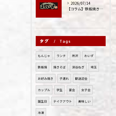
2026/07/14
【コラム】鉄板焼きが"コミュニケーション飯"と呼ばれる理由
タグ
Tags
もんじゃ
ランチ
所沢
わいず
鉄板焼
焼きそば
深谷ねぎ
埼玉
お好み焼き
子連れ
歓送迎会
カップル
学生
宴会
女子会
誕生日
テイクアウト
美味しい
冷凍