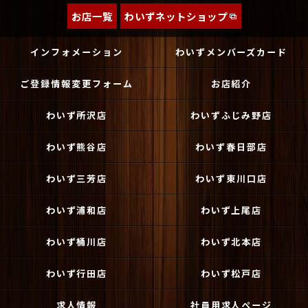
お店一覧
わいずネットショップ
インフォメーション
わいずメンバーズカード
ご登録情報変更フォーム
お店紹介
わいず所沢店
わいずふじみ野店
わいず熊谷店
わいず春日部店
わいず三芳店
わいず東川口店
わいず浦和店
わいず上尾店
わいず桶川店
わいず北本店
わいず行田店
わいず松戸店
求人情報
社員用求人ページ