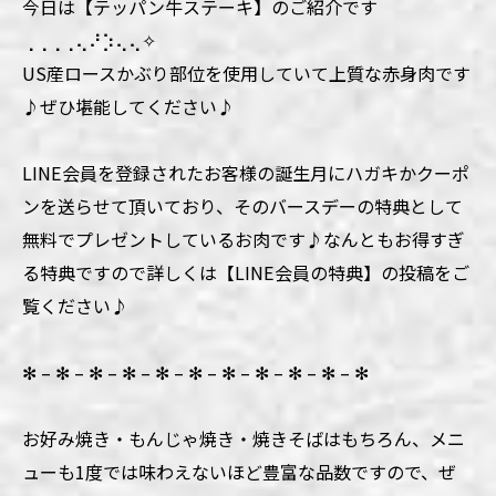
今日は【テッパン牛ステーキ】のご紹介です
⢀⢀⢀⢀⢄⠜⡱⢄⢄✧
US産ロースかぶり部位を使用していて上質な赤身肉です
♪ぜひ堪能してください♪
LINE会員を登録されたお客様の誕生月にハガキかクーポ
ンを送らせて頂いており、そのバースデーの特典として
無料でプレゼントしているお肉です♪なんともお得すぎ
る特典ですので詳しくは【LINE会員の特典】の投稿をご
覧ください♪
✻ – ✻ – ✻ – ✻ – ✻ – ✻ – ✻ – ✻ – ✻ – ✻ – ✻
お好み焼き・もんじゃ焼き・焼きそばはもちろん、メニ
ューも1度では味わえないほど豊富な品数ですので、ぜ