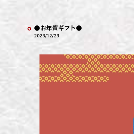
わい
わい
●お年賀ギフト●
わい
2023/12/23
わい
わい
わい