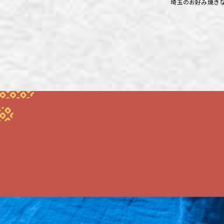
埼玉のお好み焼き
ず浦和店
ず上尾店
ず桶川店
ず北本店
ず行田店
ず松戸店