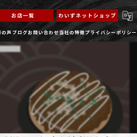
お店一覧
わいずネットショップ
様の声
ブログ
お問い合わせ
当社の特徴
プライバシーポリシー
求人フォーム
もんじゃ
ランチ
焼きそば
鉄板焼き
家族