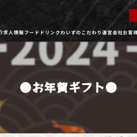
介
求人情報
フード
ドリンク
わいずのこだわり
運営会社
お客
ず所沢店
社員用求人ページ
ずふじみ野店
パート・アルバイト用求人ページ
●お年賀ギフト●
ず熊谷店
ず春日部店
ず三芳店
ず東川口店