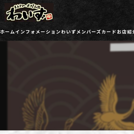
ホーム
インフォメーション
わいずメンバーズカード
お店紹
ご登録情報変更フォーム
わい
わい
わい
わい
わい
わい