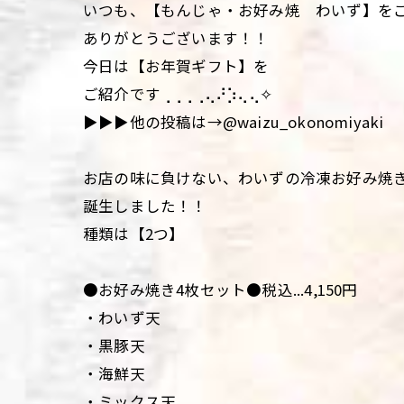
いつも、【もんじゃ・お好み焼 わいず】を
ありがとうございます！！
今日は【お年賀ギフト】を
ご紹介です⢀⢀⢀⢀⢄⠜⡱⢄⢄✧
▶▶▶他の投稿は→@waizu_okonomiyaki
お店の味に負けない、わいずの冷凍お好み焼き
誕生しました！！
種類は【2つ】
●お好み焼き4枚セット●税込...4,150円
・わいず天
・黒豚天
・海鮮天
・ミックス天