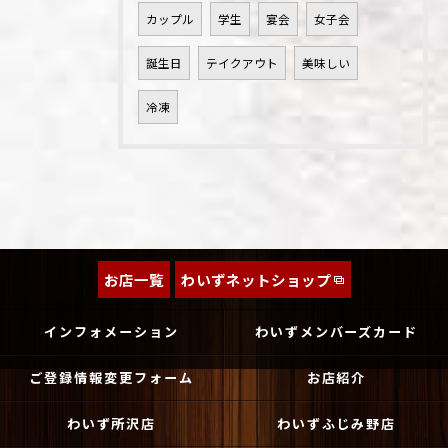
カップル
学生
宴会
女子会
誕生日
テイクアウト
美味しい
冷凍
お店一覧
わいずネットショップ
インフォメーション
わいずメンバーズカード
ご登録情報変更フォーム
お店紹介
わいず所沢店
わいずふじみ野店