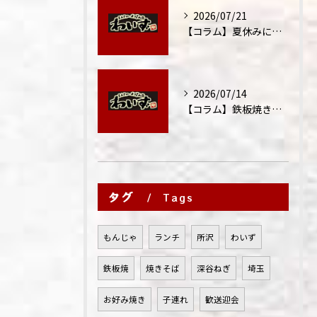
2026/07/21
【コラム】夏休みに家族外食が増える理由
2026/07/14
【コラム】鉄板焼きが"コミュニケーション飯"と呼ばれる理由
タグ
Tags
もんじゃ
ランチ
所沢
わいず
鉄板焼
焼きそば
深谷ねぎ
埼玉
お好み焼き
子連れ
歓送迎会