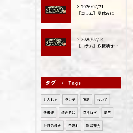
2026/07/21
【コラム】夏休みに家族外食が増える理由
2026/07/14
【コラム】鉄板焼きが"コミュニケーション飯"と呼ばれる理由
タグ
Tags
もんじゃ
ランチ
所沢
わいず
鉄板焼
焼きそば
深谷ねぎ
埼玉
お好み焼き
子連れ
歓送迎会