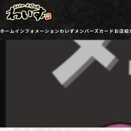
ホーム
インフォメーション
わいずメンバーズカード
お店紹
ご登録情報変更フォーム
わい
わい
わい
わい
わい
わい