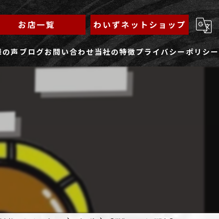
お店一覧
わいずネットショップ
様の声
ブログ
お問い合わせ
当社の特徴
プライバシーポリシー
求人フォーム
もんじゃ
ランチ
焼きそば
鉄板焼き
家族