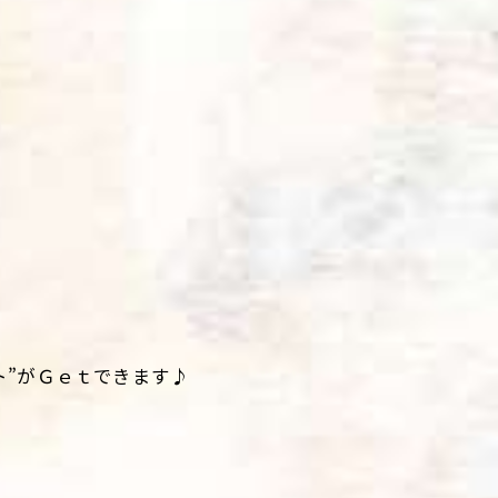
ト”がＧｅｔできます♪