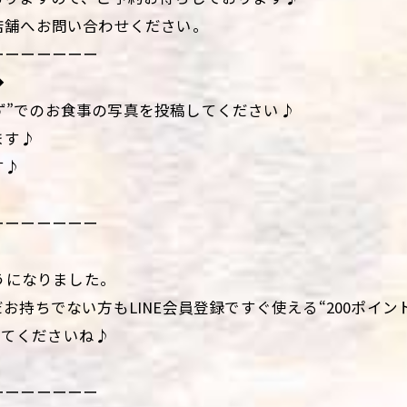
店舗へお問い合わせください。
ーーーーーーー
◆
て“わいず”でのお食事の写真を投稿してください♪
ます♪
す♪
ーーーーーーー
うになりました。
持ちでない方もLINE会員登録ですぐ使える“200ポイン
してくださいね♪
ーーーーーーー