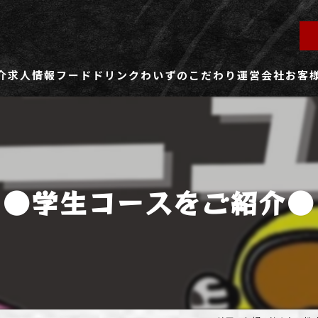
介
求人情報
フード
ドリンク
わいずのこだわり
運営会社
お客
ず所沢店
社員用求人ページ
ずふじみ野店
パート・アルバイト用求人ページ
●学生コースをご紹介●
ず熊谷店
ず春日部店
ず三芳店
ず東川口店