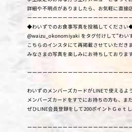
詳細や不明点がありましたら、お気軽に直接
ーーーーーーーーーーーーーーーーーーーー
◆わいずでのお食事写真を投稿してください
@waizu_okonomiyaki をタグ付けし
こちらのインスタにて再掲載させていただき
みなさまの写真を楽しみにお待ちしておりま
ーーーーーーーーーーーーーーーーーーーー
わいずのメンバーズカードがLINEで使えるよ
メンバーズカードをすでにお持ちの方も、まだお
ぜひLINE会員登録をして200ポイントＧｅｔ
ーーーーーーーーーーーーーーーーーーーー