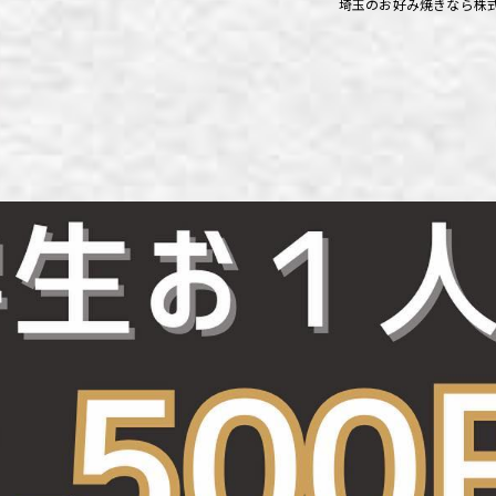
埼玉のお好み焼きなら株
ず浦和店
ず上尾店
ず桶川店
ず北本店
ず行田店
ず松戸店