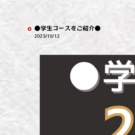
わい
わい
●学生コースをご紹介●
わい
2023/10/12
わい
わい
わい