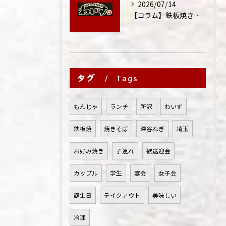
2026/07/14
【コラム】鉄板焼きが"コミュニケーション飯"と呼ばれる理由
タグ
Tags
もんじゃ
ランチ
所沢
わいず
鉄板焼
焼きそば
深谷ねぎ
埼玉
お好み焼き
子連れ
歓送迎会
カップル
学生
宴会
女子会
誕生日
テイクアウト
美味しい
冷凍