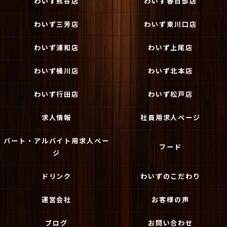
わいず熊谷店
わいず春日部店
わいず三芳店
わいず東川口店
わいず浦和店
わいず上尾店
わいず桶川店
わいず北本店
わいず行田店
わいず松戸店
求人情報
社員用求人ページ
パート・アルバイト用求人ペー
フード
ジ
ドリンク
わいずのこだわり
運営会社
お客様の声
ブログ
お問い合わせ