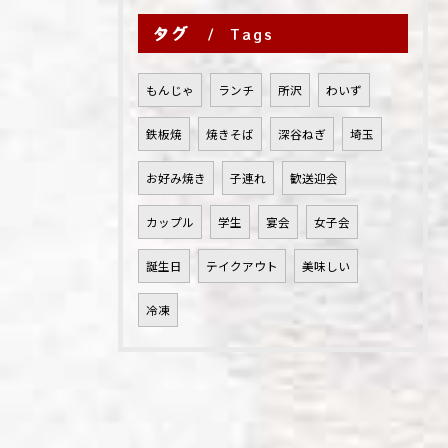
タグ
Tags
もんじゃ
ランチ
所沢
わいず
鉄板焼
焼きそば
深谷ねぎ
埼玉
お好み焼き
子連れ
歓送迎会
カップル
学生
宴会
女子会
誕生日
テイクアウト
美味しい
冷凍