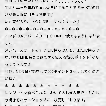
今日は【広島焼】をご紹介です⢀⢀⢀⢀⢄⠜⡱⢄⢄✧
生地と具材を重ねて蒸し焼きにすることでキャベツの甘
さが最大限に引き立ちます♪
いか天が入り、さらに美味しくなりました♪
✻ – ✻ – ✻ – ✻ – ✻ – ✻ – ✻ – ✻ – ✻ – ✻ – ✻
わいずのメンバーズカードがLINEで使えるようになりま
した。
メンバーズカードをすでにお持ちの方も、まだお持ちで
ない方もLINE会員登録ですぐ使える“200ポイント”がＧ
ｅｔできます♪
ぜひLINE会員登録をして200ポイントＧｅｔしてくださ
いね♪
✻ – ✻ – ✻ – ✻ – ✻ – ✻ – ✻ – ✻ – ✻ – ✻ – ✻
レンジですぐ食べられる、わいずのお好み焼き・もんじ
ゃ焼きをネットショップにて販売しております。