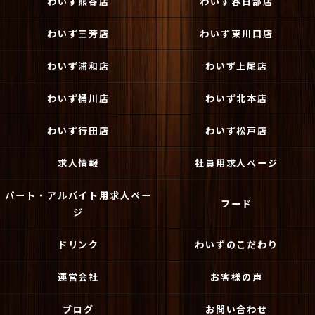
わいず熊谷店
わいず春日部店
わいず三芳店
わいず東川口店
わいず浦和店
わいず上尾店
わいず桶川店
わいず北本店
わいず行田店
わいず松戸店
求人情報
社員用求人ページ
パート・アルバイト用求人ペー
フード
ジ
ドリンク
わいずのこだわり
運営会社
お客様の声
ブログ
お問い合わせ