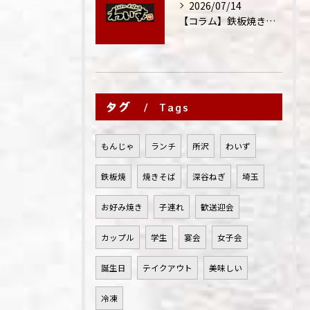
2026/07/14
【コラム】鉄板焼きが"コミュニケーション飯"と呼ばれる理由
タグ
Tags
もんじゃ
ランチ
所沢
わいず
鉄板焼
焼きそば
深谷ねぎ
埼玉
お好み焼き
子連れ
歓送迎会
カップル
学生
宴会
女子会
誕生日
テイクアウト
美味しい
冷凍