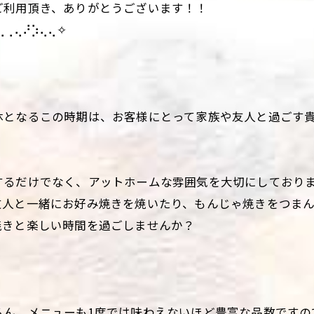
ご利用頂き、ありがとうございます！！
⢀⢄⠜⡱⢄⢄✧
休となるこの時期は、お客様にとって家族や友人と過ごす
するだけでなく、アットホームな雰囲気を大切にしており
友人と一緒にお好み焼きを焼いたり、もんじゃ焼きをつま
焼きと楽しい時間を過ごしませんか？
ろん、メニューも1度では味わえないほど豊富な品数ですの