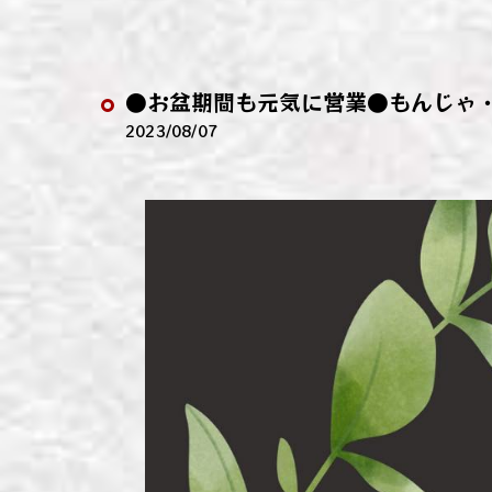
わい
わい
●お盆期間も元気に営業●もんじゃ
わい
2023/08/07
わい
わい
わい