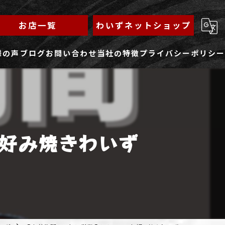
お店一覧
わいずネットショップ
様の声
ブログ
お問い合わせ
当社の特徴
プライバシーポリシー
求人フォーム
もんじゃ
ランチ
好み焼きわいず
焼きそば
鉄板焼き
家族