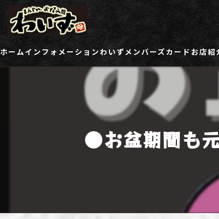
ホーム
インフォメーション
わいずメンバーズカード
お店紹
ご登録情報変更フォーム
わい
わい
●お盆期間も
わい
わい
わい
わい