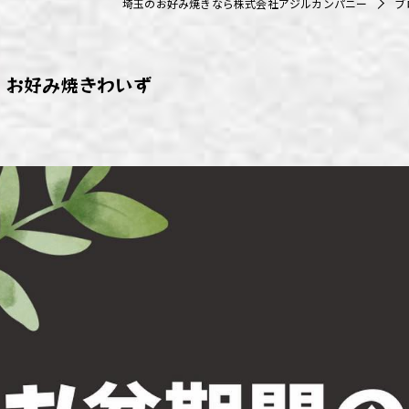
埼玉のお好み焼きなら株式会社アジルカンパニー
ブ
ず浦和店
ず上尾店
・お好み焼きわいず
ず桶川店
ず北本店
ず行田店
ず松戸店