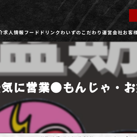
介
求人情報
フード
ドリンク
わいずのこだわり
運営会社
お客
ず所沢店
社員用求人ページ
ずふじみ野店
パート・アルバイト用求人ページ
元気に営業●もんじゃ・お
ず熊谷店
ず春日部店
ず三芳店
ず東川口店