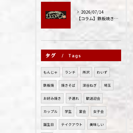
2026/07/14
【コラム】鉄板焼きが"コミュニケーション飯"と呼ばれる理由
タグ
Tags
もんじゃ
ランチ
所沢
わいず
鉄板焼
焼きそば
深谷ねぎ
埼玉
お好み焼き
子連れ
歓送迎会
カップル
学生
宴会
女子会
誕生日
テイクアウト
美味しい