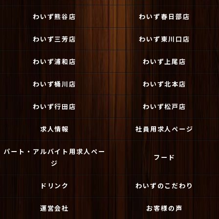
わいず熊谷店
わいず春日部店
わいず三芳店
わいず東川口店
わいず浦和店
わいず上尾店
わいず桶川店
わいず北本店
わいず行田店
わいず松戸店
求人情報
社員用求人ページ
パート・アルバイト用求人ペー
フード
ジ
ドリンク
わいずのこだわり
運営会社
お客様の声