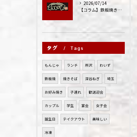
2026/07/14
【コラム】鉄板焼きが"コミュニケーション飯"と呼ばれる理由
タグ
Tags
もんじゃ
ランチ
所沢
わいず
鉄板焼
焼きそば
深谷ねぎ
埼玉
お好み焼き
子連れ
歓送迎会
カップル
学生
宴会
女子会
誕生日
テイクアウト
美味しい
冷凍