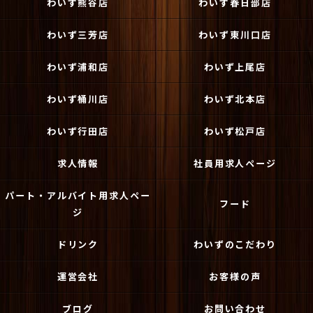
わいず熊谷店
わいず春日部店
わいず三芳店
わいず東川口店
わいず浦和店
わいず上尾店
わいず桶川店
わいず北本店
わいず行田店
わいず松戸店
求人情報
社員用求人ページ
パート・アルバイト用求人ペー
フード
ジ
ドリンク
わいずのこだわり
運営会社
お客様の声
ブログ
お問い合わせ