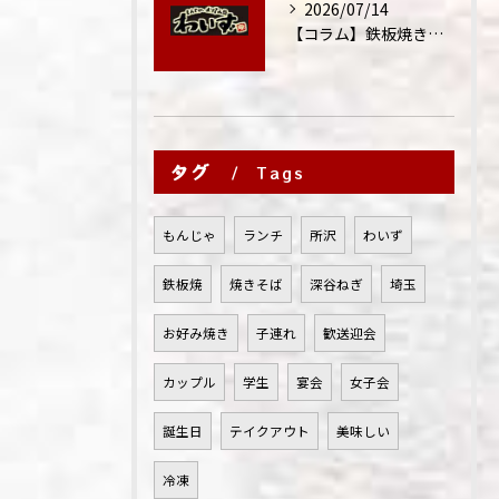
2026/07/14
【コラム】鉄板焼きが"コミュニケーション飯"と呼ばれる理由
タグ
Tags
もんじゃ
ランチ
所沢
わいず
鉄板焼
焼きそば
深谷ねぎ
埼玉
お好み焼き
子連れ
歓送迎会
カップル
学生
宴会
女子会
誕生日
テイクアウト
美味しい
冷凍