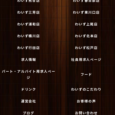
わいず熊谷店
わいず春日部店
わいず三芳店
わいず東川口店
わいず浦和店
わいず上尾店
わいず桶川店
わいず北本店
わいず行田店
わいず松戸店
求人情報
社員用求人ページ
パート・アルバイト用求人ペー
フード
ジ
ドリンク
わいずのこだわり
運営会社
お客様の声
ブログ
お問い合わせ