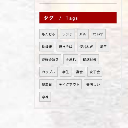
タグ
Tags
もんじゃ
ランチ
所沢
わいず
鉄板焼
焼きそば
深谷ねぎ
埼玉
お好み焼き
子連れ
歓送迎会
カップル
学生
宴会
女子会
誕生日
テイクアウト
美味しい
冷凍