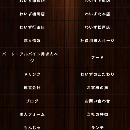
わいず浦和店
わいず上尾店
わいず桶川店
わいず北本店
わいず行田店
わいず松戸店
求人情報
社員用求人ページ
パート・アルバイト用求人ペー
フード
ジ
ドリンク
わいずのこだわり
運営会社
お客様の声
ブログ
お問い合わせ
求人フォーム
当社の特徴
もんじゃ
ランチ