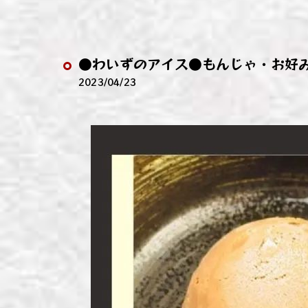
わい
わい
●わいずのアイス●もんじゃ・お好
わい
2023/04/23
わい
わい
わい