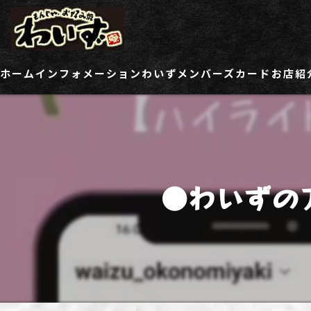
ホーム
インフォメーション
わいずメンバーズカード
お店紹
ご登録情報変更フォーム
わい
わい
●わいずの
わい
わい
わい
わい