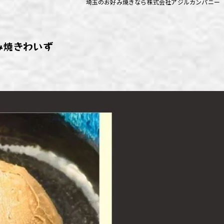
埼玉のお好み焼きなら株式会社アジルカンパニー
ず浦和店
ず上尾店
み焼きわいず
ず桶川店
ず北本店
ず行田店
ず松戸店