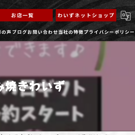
お店一覧
わいずネットショップ
様の声
ブログ
お問い合わせ
当社の特徴
プライバシーポリシー
求人フォーム
もんじゃ
ランチ
み焼きわいず
焼きそば
鉄板焼き
家族