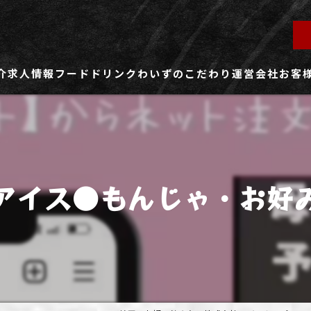
介
求人情報
フード
ドリンク
わいずのこだわり
運営会社
お客
ず所沢店
社員用求人ページ
ずふじみ野店
パート・アルバイト用求人ページ
アイス●もんじゃ・お好
ず熊谷店
ず春日部店
ず三芳店
ず東川口店