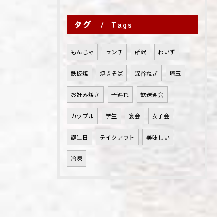
タグ
Tags
もんじゃ
ランチ
所沢
わいず
鉄板焼
焼きそば
深谷ねぎ
埼玉
お好み焼き
子連れ
歓送迎会
カップル
学生
宴会
女子会
誕生日
テイクアウト
美味しい
冷凍