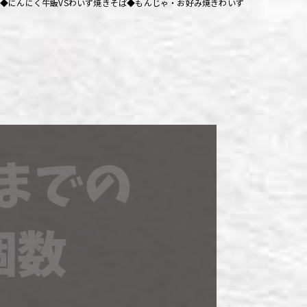
◆にんにく牛飯VSわいず焼きそば◆もんじゃ・お好み焼きわいず