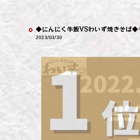
わい
わい
◆にんにく牛飯VSわいず焼きそば◆
わい
2023/03/30
わい
わい
わい