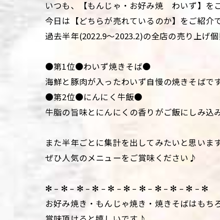
いつも、【もんじゃ・お好み焼 わいず】を
今日は【どちらが売れているのか】をご紹介です
過去半年(2022.9～2023.2)の全店の売
●第1位●わいず焼きそば●
海鮮と豚肉が入ったわいず自慢の焼きそばで
●第2位●にんにく牛飯●
牛脂の旨味とにんにくの香りがご飯にしみ込
また半年ごとに集計を出してみたいと思いま
ぜひ人気のメニューをご賞味ください♪
✻ – ✻ – ✻ – ✻ – ✻ – ✻ – ✻ – ✻ – ✻ – ✻ – ✻
お好み焼き・もんじゃ焼き・焼きそばはもち
賞味頂けると嬉しいです♪