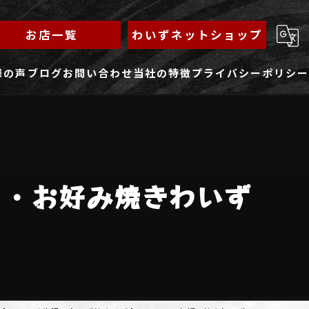
お店一覧
わいずネットショップ
様の声
ブログ
お問い合わせ
当社の特徴
プライバシーポリシー
求人フォーム
もんじゃ
ランチ
ゃ・お好み焼きわいず
焼きそば
鉄板焼き
家族