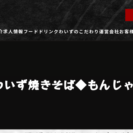
介
求人情報
フード
ドリンク
わいずのこだわり
運営会社
お客
ず所沢店
社員用求人ページ
ずふじみ野店
パート・アルバイト用求人ページ
わいず焼きそば◆もんじ
ず熊谷店
ず春日部店
ず三芳店
ず東川口店