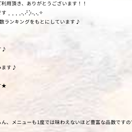
ご利用頂き、ありがとうございます！！
⢀⢀⢀⢀⢄⠜⡱⢄⢄✧
り上げ個数ランキングをもとにしています♪
す♪
みます♪
す★
ろん、メニューも1度では味わえないほど豊富な品数ですの