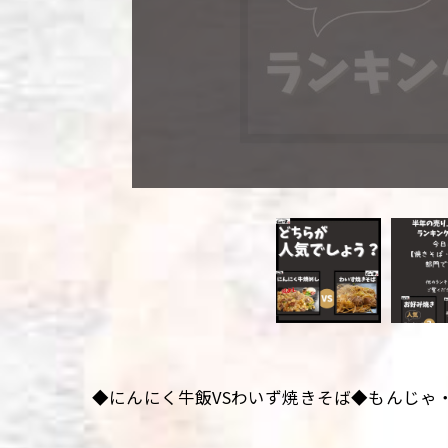
◆にんにく牛飯VSわいず焼きそば◆もんじゃ