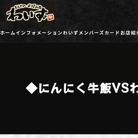
ホーム
インフォメーション
わいずメンバーズカード
お店紹
ご登録情報変更フォーム
わい
わい
◆にんにく牛飯VS
わい
わい
わい
わい