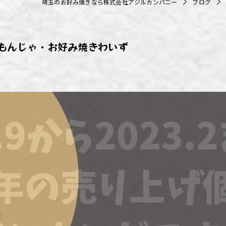
埼玉のお好み焼きなら株式会社アジルカンパニー
ブログ
ず浦和店
ず上尾店
もんじゃ・お好み焼きわいず
ず桶川店
ず北本店
ず行田店
ず松戸店