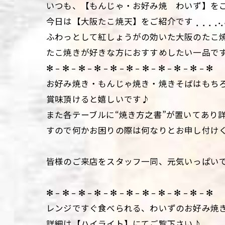
いつも、【もんじゃ・お好み焼 わいず】を
今日は【大阪たこ焼天】をご紹介です⢀⢀⢀⢀⢄⠜
ふわっとして紅しょうがの効いた大阪のたこ
たこ焼きが好きな方におすすめしたい一品で
✻ – ✻ – ✻ – ✻ – ✻ – ✻ – ✻ – ✻ – ✻ – ✻ – ✻
お好み焼き・もんじゃ焼き・焼きそばはもち
賞味頂けると嬉しいです♪
また各テーブルに“焼き方之書”が置いてあり
すので何かお困りの際は何なりとお申し付け
皆様のご来店をスタッフ一同、元気いっぱい
✻ – ✻ – ✻ – ✻ – ✻ – ✻ – ✻ – ✻ – ✻ – ✻ – ✻
レンジですぐ食べられる、わいずのお好み焼
詳細は【ハイライト】にてご覧下さい♪