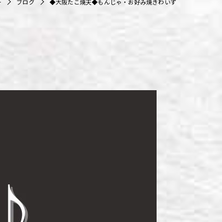
ー
ブログ
◆大阪たこ焼天◆もんじゃ・お好み焼きわいず