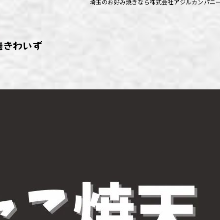
埼玉のお好み焼きなら株式会社アジルカンパニ
ず浦和店
ず上尾店
焼きわいず
ず桶川店
ず北本店
ず行田店
ず松戸店