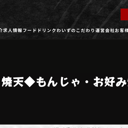
介
求人情報
フード
ドリンク
わいずのこだわり
運営会社
お客
ず所沢店
社員用求人ページ
ずふじみ野店
パート・アルバイト用求人ページ
こ焼天◆もんじゃ・お好み
ず熊谷店
ず春日部店
ず三芳店
ず東川口店