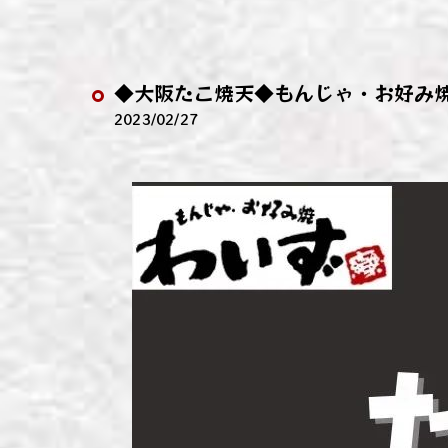
わい
わい
◆大阪たこ焼天◆もんじゃ・お好み
わい
2023/02/27
わい
わい
わい