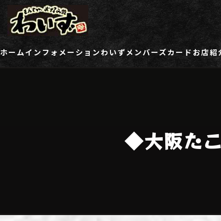
ホーム
インフォメーション
わいずメンバーズカード
お店紹
ご登録情報変更フォーム
わい
わい
◆大阪た
わい
わい
わい
わい