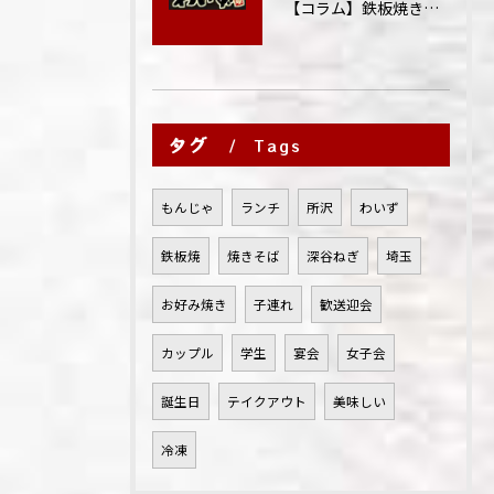
【コラム】鉄板焼きが"コミュニケーション飯"と呼ばれる理由
タグ
Tags
もんじゃ
ランチ
所沢
わいず
鉄板焼
焼きそば
深谷ねぎ
埼玉
お好み焼き
子連れ
歓送迎会
カップル
学生
宴会
女子会
誕生日
テイクアウト
美味しい
冷凍