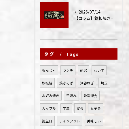
2026/07/14
【コラム】鉄板焼きが"コミュニケーション飯"と呼ばれる理由
タグ
Tags
もんじゃ
ランチ
所沢
わいず
鉄板焼
焼きそば
深谷ねぎ
埼玉
お好み焼き
子連れ
歓送迎会
カップル
学生
宴会
女子会
誕生日
テイクアウト
美味しい