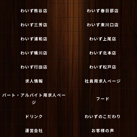
わいず熊谷店
わいず春日部店
わいず三芳店
わいず東川口店
わいず浦和店
わいず上尾店
わいず桶川店
わいず北本店
わいず行田店
わいず松戸店
求人情報
社員用求人ページ
パート・アルバイト用求人ペー
フード
ジ
ドリンク
わいずのこだわり
運営会社
お客様の声