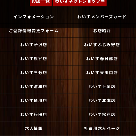
お店一覧
わいずネットショップ
インフォメーション
わいずメンバーズカード
ご登録情報変更フォーム
お店紹介
わいず所沢店
わいずふじみ野店
わいず熊谷店
わいず春日部店
わいず三芳店
わいず東川口店
わいず浦和店
わいず上尾店
わいず桶川店
わいず北本店
わいず行田店
わいず松戸店
求人情報
社員用求人ページ