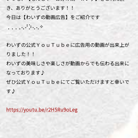
き、ありがとうございます！！
今日は【わいずの動画広告】をご紹介です
⢀⢀⢀⢀⢄⠜⡱⢄⢄✧
わいずの公式ＹｏｕＴｕｂｅに広告用の動画が出来上が
りました！！
わいずの美味しさや楽しさが動画からでも伝わる出来に
なっております♪
ぜひ公式ＹｏｕＴｕｂｅにてご覧いただけますと幸いで
す♪
https://youtu.be/r2H5Ru9oLeg