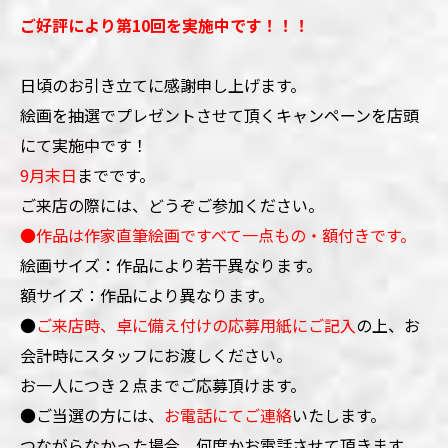
ご好評により第10回を実施中です！！！
日頃のお引き立てに感謝申し上げます。
絵画を抽選でプレゼントさせて頂くキャンペーンを店頭
にて実施中です！
9月末日
までです。
ご来店の際には、どうぞご参加ください。
●作品は作家直筆絵画ですべて一点もの・額付きです。
絵画サイズ：
作品により若干異なります。
額サイズ：作品により異なります。
●
ご来店時、卓に備え付けの応募用紙にご記入
の上、お
会計時にスタッフにお渡しください。
お一人につき２点までご応募頂けます。
●ご当選の方には、
お電話にてご連絡
いたします。
つながらなかった場合、何度かお電話させて頂きます