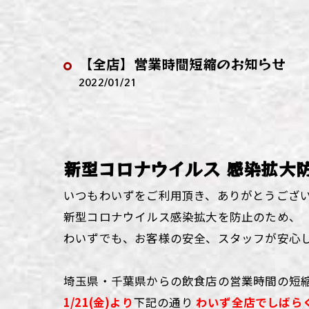
わい
わい
【全店】営業時間短縮のお知らせ
わい
2022/01/21
わい
わい
新型コロナウイルス 感染拡大
わい
いつもわいずをご利用頂き、ありがとうござ
新型コロナウイルス感染拡大を防止のため、
わいずでも、お客様の安全、スタッフが安心
埼玉県・千葉県からの飲食店の営業時間の短
1/21(金)より
下記の通り
わいず全店でしばら