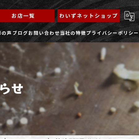
お店一覧
わいずネットショップ
様の声
ブログ
お問い合わせ
当社の特徴
プライバシーポリシー
求人フォーム
もんじゃ
ランチ
らせ
焼きそば
鉄板焼き
家族