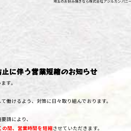
埼玉のお好み焼きなら株式会社アジルカンパニ
ず浦和店
ず上尾店
ず桶川店
ず北本店
ず行田店
防止に伴う営業短縮のお知らせ
ず松戸店
います。
して働けるよう、対策に日々取り組んでおります。
縮要請により、
くの間、営業時間を短縮
させていただきます。