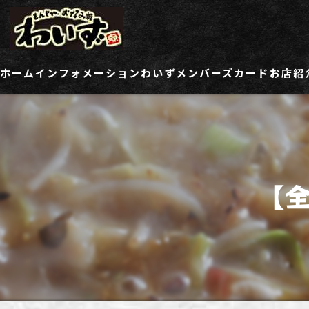
ホーム
インフォメーション
わいずメンバーズカード
お店紹
ご登録情報変更フォーム
わい
わい
【
わい
わい
わい
わい