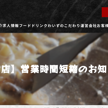
介
求人情報
フード
ドリンク
わいずのこだわり
運営会社
お客
ず所沢店
社員用求人ページ
ずふじみ野店
パート・アルバイト用求人ページ
全店】営業時間短縮のお知
ず熊谷店
ず春日部店
ず三芳店
ず東川口店