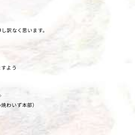
。
申し訳なく思います。
ますよう
◇
み焼わいず本部）