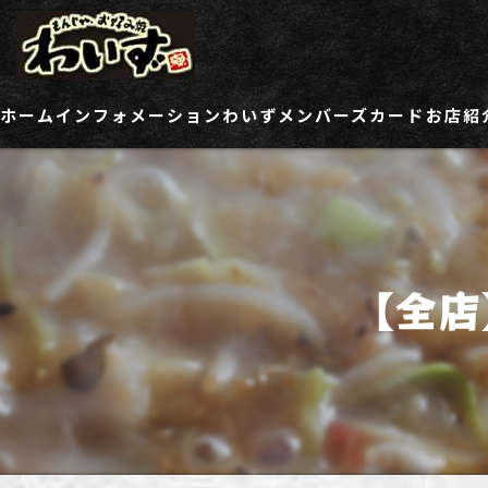
ホーム
インフォメーション
わいずメンバーズカード
お店紹
ご登録情報変更フォーム
わい
わい
【全店
わい
わい
わい
わい