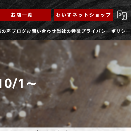
お店一覧
わいずネットショップ
様の声
ブログ
お問い合わせ
当社の特徴
プライバシーポリシー
求人フォーム
もんじゃ
ランチ
0/1～
焼きそば
鉄板焼き
家族