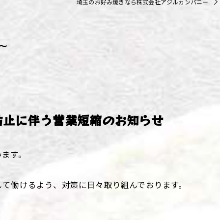
埼玉のお好み焼きなら株式会社アジルカンパニー
ず浦和店
ず上尾店
～
ず桶川店
ず北本店
ず行田店
防止に伴う営業短縮のお知らせ
ず松戸店
います。
して働けるよう、対策に日々取り組んでおります。