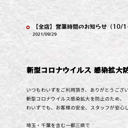
わい
わい
【全店】営業時間のお知らせ（10/1
わい
2021/09/29
わい
わい
新型コロナウイルス 感染拡大
わい
いつもわいずをご利用頂き、ありがとうござ
新型コロナウイルス感染拡大を防止のため、
わいずでも、お客様の安全、スタッフが安心
埼玉・千葉を含む一都三県で