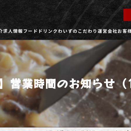
介
求人情報
フード
ドリンク
わいずのこだわり
運営会社
お客
ず所沢店
社員用求人ページ
ずふじみ野店
パート・アルバイト用求人ページ
】営業時間のお知らせ（1
ず熊谷店
ず春日部店
ず三芳店
ず東川口店