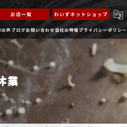
お店一覧
わいずネットショップ
様の声
ブログ
お問い合わせ
当社の特徴
プライバシーポリシー
求人フォーム
もんじゃ
ランチ
休業
焼きそば
鉄板焼き
家族