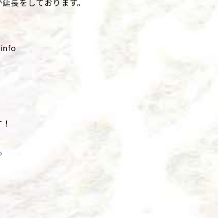
か延長をしております。
info
す！
◇