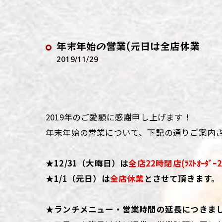
わい
わい
年末年始の営業(元日は全店休業
わい
2019/11/29
わい
わい
2019年のご愛顧に感謝申し上げます！
わい
年末年始の営業について、下記の通りご案内
★
12/31（大晦日）は
全店22時閉店(ﾗｽﾄｵｰﾀﾞｰ
★1/1（元日）は
全店休業
とさせて頂きます。
★ランチメニュー・営業時間の延長につきま