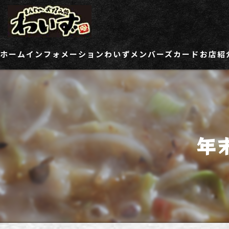
ホーム
インフォメーション
わいずメンバーズカード
お店紹
ご登録情報変更フォーム
わい
わい
年
わい
わい
わい
わい