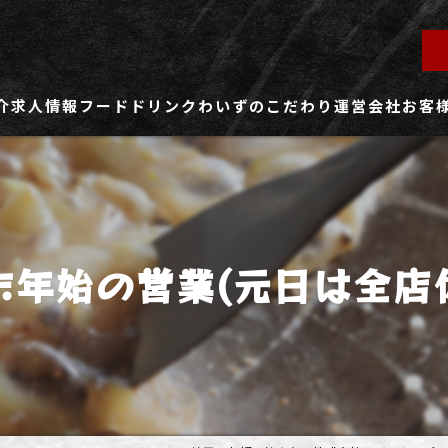
介
求人情報
フード
ドリンク
わいずのこだわり
運営会社
お客
ず所沢店
社員用求人ページ
ずふじみ野店
パート・アルバイト用求人ページ
末年始の営業(元日は全店
ず熊谷店
ず春日部店
ず三芳店
ず東川口店