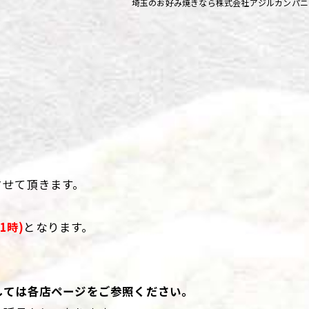
埼玉のお好み焼きなら株式会社アジルカンパニ
ず浦和店
ず上尾店
ず桶川店
ず北本店
ず行田店
ず松戸店
させて頂きます。
21時)
となります。
しては各店ページをご参照ください。