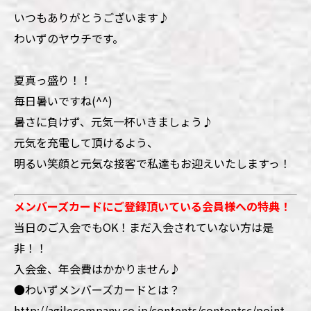
いつもありがとうございます♪
わいずのヤウチです。
夏真っ盛り！！
毎日暑いですね(^^)
暑さに負けず、元気一杯いきましょう♪
元気を充電して頂けるよう、
明るい笑顔と元気な接客で私達もお迎えいたしますっ！
メンバーズカードにご登録頂いている会員様への特典！
当日のご入会でもOK！まだ入会されていない方は是
非！！
入会金、年会費はかかりません♪
●わいずメンバーズカードとは？
http://agilecompany.co.jp/contents/contentsc/point