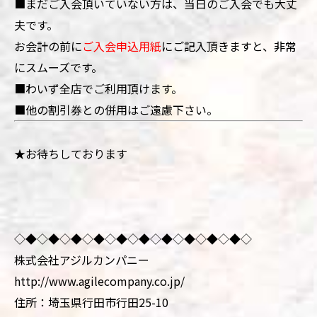
■
まだご入会頂いていない方は、当日のご入会でも大丈
夫です。
お会計の前に
ご入会申込用紙
にご記入頂きますと、非常
にスムーズです
。
■わいず全店でご利用頂けます。
■他の割引券との併用はご遠慮下さい。
★お待ちしております
◇◆◇◆◇◆◇◆◇◆◇◆◇◆◇◆◇◆◇◆◇
株式会社アジルカンパニー
http://www.agilecompany.co.jp/
住所：埼玉県行田市行田25-10