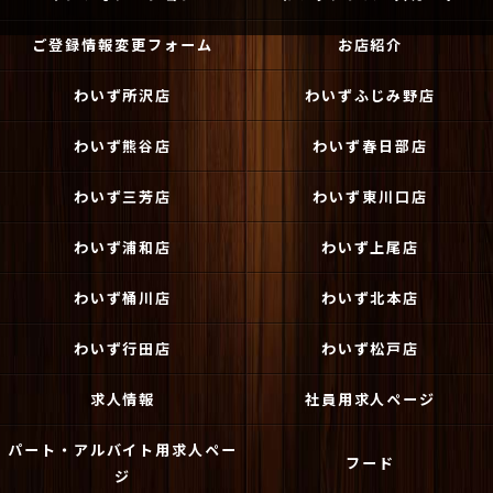
ご登録情報変更フォーム
お店紹介
わいず所沢店
わいずふじみ野店
わいず熊谷店
わいず春日部店
わいず三芳店
わいず東川口店
わいず浦和店
わいず上尾店
わいず桶川店
わいず北本店
わいず行田店
わいず松戸店
求人情報
社員用求人ページ
パート・アルバイト用求人ペー
フード
ジ