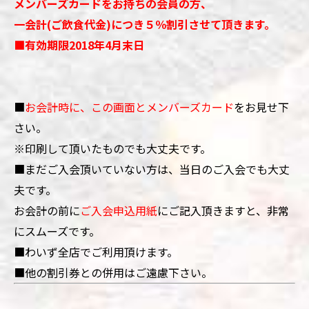
メンバーズカードをお持ちの会員の方、
一会計(ご飲食代金)につき５％割引させて頂きます。
■
有効期限2018年4月末日
■
お会計時に、この画面とメンバーズカード
をお見せ下
さい。
※印刷して頂いたものでも大丈夫です。
■
まだご入会頂いていない方は、当日のご入会でも大丈
夫です。
お会計の前に
ご入会申込用紙
にご記入頂きますと、非常
にスムーズです
。
■わいず全店でご利用頂けます。
■他の割引券との併用はご遠慮下さい。