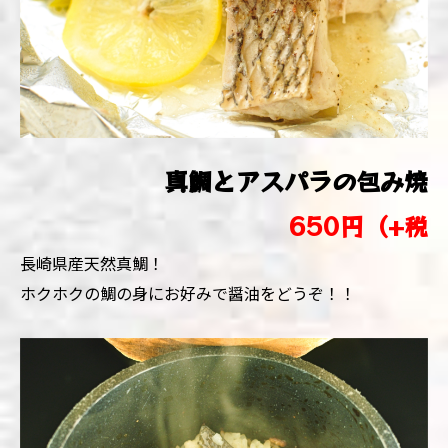
真鯛とアスパラの包み焼
650円（+税
長崎県産
天然真鯛
！
ホクホクの鯛の身にお好みで醤油をどうぞ！！