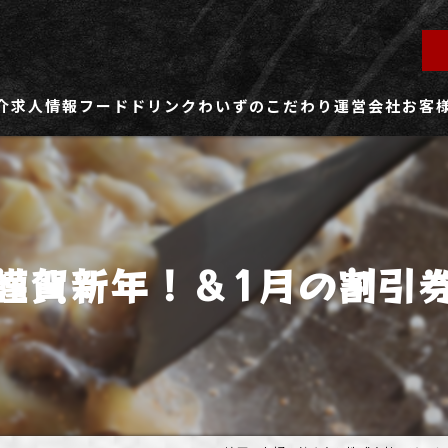
介
求人情報
フード
ドリンク
わいずのこだわり
運営会社
お客
ず所沢店
社員用求人ページ
ずふじみ野店
パート・アルバイト用求人ページ
謹賀新年！＆1月の割引
ず熊谷店
ず春日部店
ず三芳店
ず東川口店