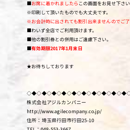
■
お席に着かれましたら
この画面をお見せ下さ
※印刷して頂いたものでも大丈夫です。
※お会計時に出されても割引出来ませんのでご了
■わいず全店でご利用頂けます。
■他の割引券との併用はご遠慮下さい。
■
有効期限2017年1月末日
★お待ちしております
◇◆◇◆◇◆◇◆◇◆◇◆◇◆◇◆◇◆◇◆
株式会社アジルカンパニー
http://www.agilecompany.co.jp/
住所：埼玉県行田市行田25-10
TEL：048-553-3667