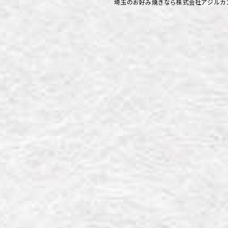
埼玉のお好み焼きなら株式会社アジルカ
ず浦和店
ず上尾店
ず桶川店
ず北本店
ず行田店
ず松戸店