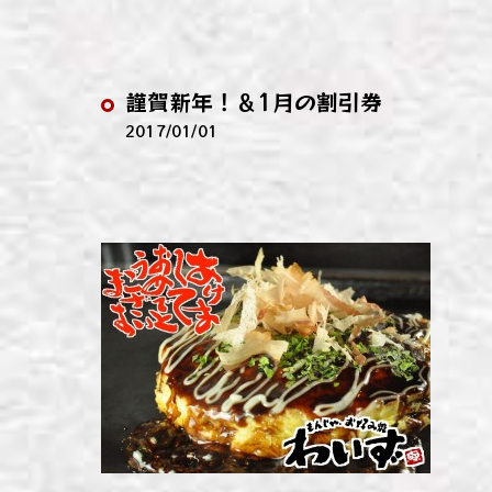
わい
わい
謹賀新年！＆1月の割引券
わい
2017/01/01
わい
わい
わい