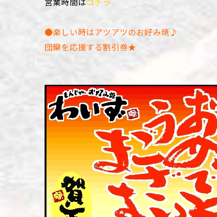
営業時間は
コチラ
●楽しい時はアツアツのお好み焼♪
団欒を応援する割引券★