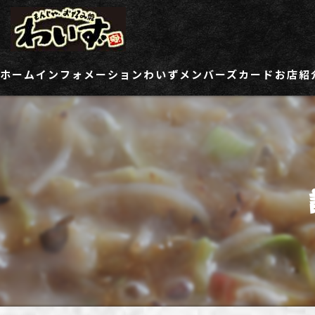
ホーム
インフォメーション
わいずメンバーズカード
お店紹
ご登録情報変更フォーム
わい
わい
わい
わい
わい
わい