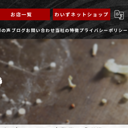
お店一覧
わいずネットショップ
様の声
ブログ
お問い合わせ
当社の特徴
プライバシーポリシー
求人フォーム
もんじゃ
ランチ
券
焼きそば
鉄板焼き
家族