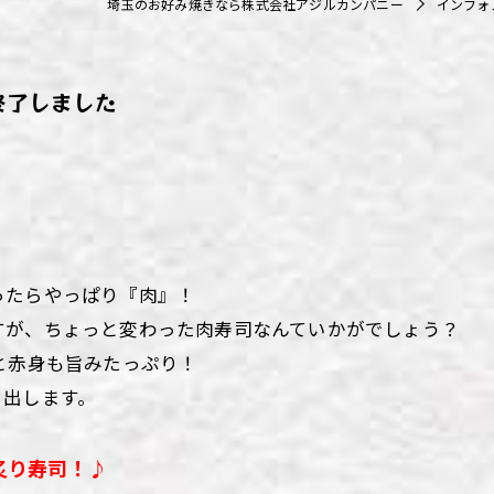
埼玉のお好み焼きなら株式会社アジルカンパニー
インフォ
ず浦和店
ず上尾店
終了しました
ず桶川店
ず北本店
ず行田店
ず松戸店
ったらやっぱり『肉』！
すが、ちょっと変わった肉寿司なんていかがでしょう？
と赤身も旨みたっぷり！
き出します。
炙り寿司！
♪