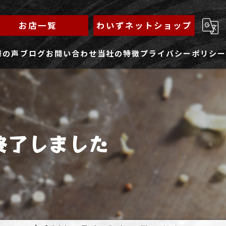
お店一覧
わいずネットショップ
様の声
ブログ
お問い合わせ
当社の特徴
プライバシーポリシー
求人フォーム
もんじゃ
ランチ
終了しました
焼きそば
鉄板焼き
家族