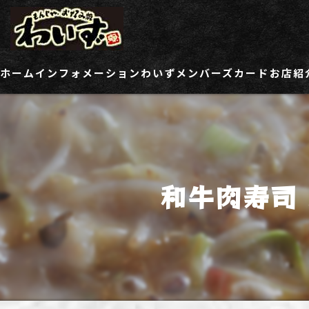
ホーム
インフォメーション
わいずメンバーズカード
お店紹
ご登録情報変更フォーム
わい
わい
和牛肉寿司
わい
わい
わい
わい