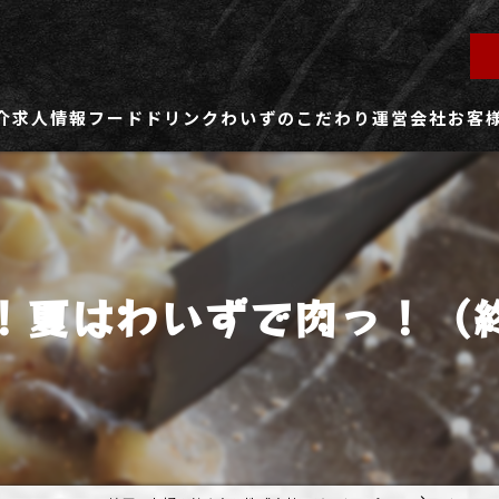
介
求人情報
フード
ドリンク
わいずのこだわり
運営会社
お客
ず所沢店
社員用求人ページ
ずふじみ野店
パート・アルバイト用求人ページ
！夏はわいずで肉っ！（
ず熊谷店
ず春日部店
ず三芳店
ず東川口店