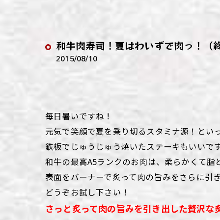
わい
わい
和牛肉寿司！夏はわいずで肉っ！（
わい
2015/08/10
わい
わい
毎日暑いですね！
わい
元気で笑顔で夏を乗り切るスタミナ源！とい
鉄板でじゅうじゅう焼いたステーキもいいで
和牛の最高A5ランクのお肉は、柔らかくて脂
表面をバーナーで炙って肉の旨みをさらに引
どうぞお試し下さい！
さっと炙って肉の旨みを引き出した贅沢な