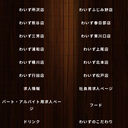
わいず所沢店
わいずふじみ野店
わいず熊谷店
わいず春日部店
わいず三芳店
わいず東川口店
わいず浦和店
わいず上尾店
わいず桶川店
わいず北本店
わいず行田店
わいず松戸店
求人情報
社員用求人ページ
パート・アルバイト用求人ペー
フード
ジ
ドリンク
わいずのこだわり