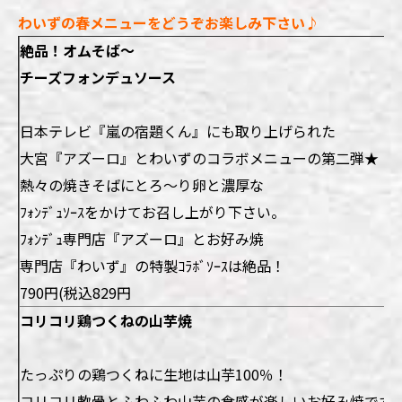
わいずの春メニューをどうぞお楽しみ下さい♪
絶品！オムそば～
チーズフォンデュソース
日本テレビ『嵐の宿題くん』にも取り上げられた
大宮『
アズーロ
』とわいずのコラボメニューの第二弾★
熱々の焼きそばにとろ～り卵と濃厚な
ﾌｫﾝﾃﾞｭｿｰｽをかけてお召し上がり下さい。
ﾌｫﾝﾃﾞｭ専門店『アズーロ』とお好み焼
専門店『わいず』の特製ｺﾗﾎﾞｿｰｽは絶品！
790円(税込829円
コリコリ鶏つくねの山芋焼
たっぷりの鶏つくねに生地は山芋100％！
コリコリ軟骨とふわふわ山芋の食感が楽しいお好み焼です