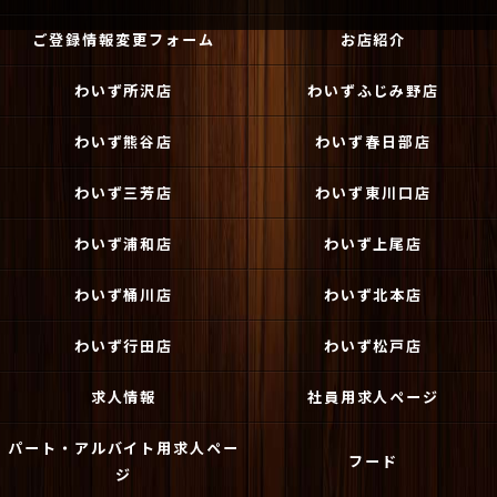
ご登録情報変更フォーム
お店紹介
わいず所沢店
わいずふじみ野店
わいず熊谷店
わいず春日部店
わいず三芳店
わいず東川口店
わいず浦和店
わいず上尾店
わいず桶川店
わいず北本店
わいず行田店
わいず松戸店
求人情報
社員用求人ページ
パート・アルバイト用求人ペー
フード
ジ