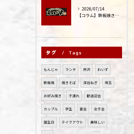
2026/07/14
【コラム】鉄板焼きが"コミュニケーション飯"と呼ばれる理由
タグ
Tags
もんじゃ
ランチ
所沢
わいず
鉄板焼
焼きそば
深谷ねぎ
埼玉
お好み焼き
子連れ
歓送迎会
カップル
学生
宴会
女子会
誕生日
テイクアウト
美味しい