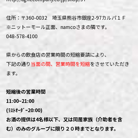
住所：
〒360-0032 埼玉県熊谷市銀座2-97カルパ１Ｆ
※ニットーモール正面、
namcoさまの隣です。
048-578-4100
県からの飲食店の営業時間の短縮要請により、
下記の通り
当面の間、営業時間を短縮
をさせていただき
ます。
短縮後の営業時間
11:00~21:00
(ﾗｽﾄｵｰﾀﾞｰ20:00)
お酒の提供は4名様以下、又は同居家族（介助者を含
む）のみのグループに限り２０時までとなります
。