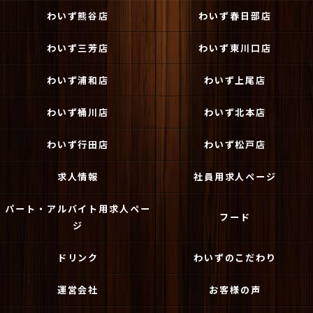
わいず熊谷店
わいず春日部店
わいず三芳店
わいず東川口店
わいず浦和店
わいず上尾店
わいず桶川店
わいず北本店
わいず行田店
わいず松戸店
求人情報
社員用求人ページ
パート・アルバイト用求人ペー
フード
ジ
ドリンク
わいずのこだわり
運営会社
お客様の声