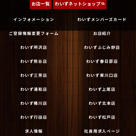
お店一覧
わいずネットショップ
インフォメーション
わいずメンバーズカード
ご登録情報変更フォーム
お店紹介
わいず所沢店
わいずふじみ野店
わいず熊谷店
わいず春日部店
わいず三芳店
わいず東川口店
わいず浦和店
わいず上尾店
わいず桶川店
わいず北本店
わいず行田店
わいず松戸店
求人情報
社員用求人ページ