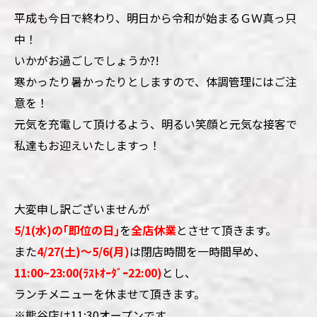
平成も今日で終わり、明日から令和が始まるＧＷ真っ只
中！
いかがお過ごしでしょうか?!
寒かったり暑かったりとしますので、体調管理にはご注
意を！
元気を充電して頂けるよう、明るい笑顔と元気な接客で
私達もお迎えいたしますっ！
大変申し訳ございませんが
5/1(水)の｢即位の日｣
を
全店休業
とさせて頂きます。
また
4/27(土)～5/6(月)
は閉店時間を一時間早め、
11:00~23:00(ﾗｽﾄｵｰﾀﾞｰ22:00)
とし、
ランチメニューを休ませて頂きます。
※熊谷店は11:30オープンです。