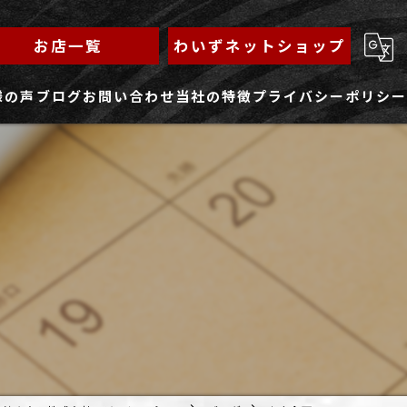
お店一覧
わいずネットショップ
様の声
ブログ
お問い合わせ
当社の特徴
プライバシーポリシー
求人フォーム
もんじゃ
ランチ
焼きそば
鉄板焼き
家族