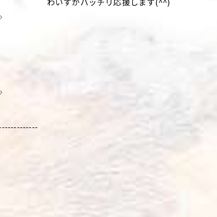
わいずがバッチリ応援します(^^)
◇
◇
-------------