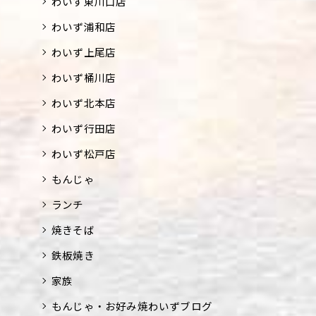
わいず東川口店
わいず浦和店
わいず上尾店
わいず桶川店
わいず北本店
わいず行田店
わいず松戸店
もんじゃ
ランチ
焼きそば
鉄板焼き
家族
もんじゃ・お好み焼わいずブログ