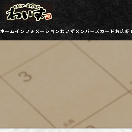
ホーム
インフォメーション
わいずメンバーズカード
お店紹
ご登録情報変更フォーム
わい
わい
わい
わい
わい
わい