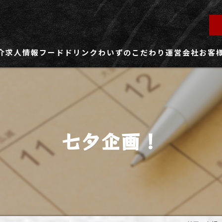
介
求人情報
フード
ドリンク
わいずのこだわり
運営会社
お客
ず所沢店
社員用求人ページ
ずふじみ野店
パート・アルバイト用求人ページ
七夕企画！
ず熊谷店
ず春日部店
ず三芳店
ず東川口店