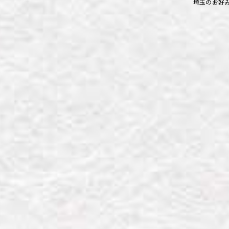
埼玉のお好
ず浦和店
ず上尾店
ず桶川店
ず北本店
ず行田店
ず松戸店