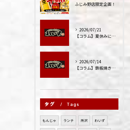
ふじみ野店限定企画！
2026/07/21
【コラム】夏休みに家族外食が増える理由
2026/07/14
【コラム】鉄板焼きが"コミュニケーション飯"と呼ばれる理由
タグ
Tags
もんじゃ
ランチ
所沢
わいず