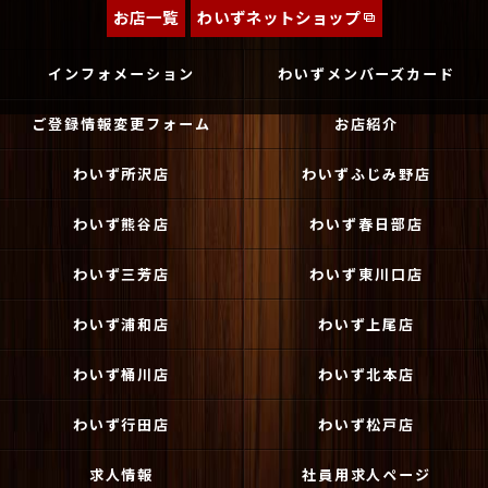
お店一覧
わいずネットショップ
インフォメーション
わいずメンバーズカード
ご登録情報変更フォーム
お店紹介
わいず所沢店
わいずふじみ野店
わいず熊谷店
わいず春日部店
わいず三芳店
わいず東川口店
わいず浦和店
わいず上尾店
わいず桶川店
わいず北本店
わいず行田店
わいず松戸店
求人情報
社員用求人ページ