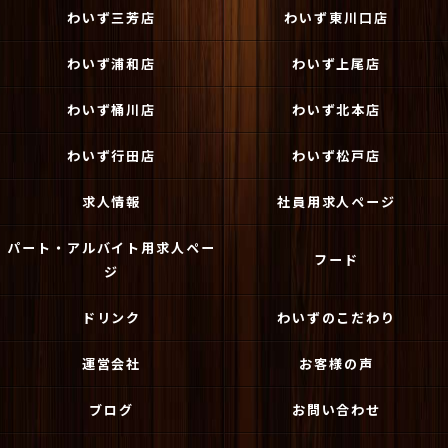
わいず三芳店
わいず東川口店
わいず浦和店
わいず上尾店
わいず桶川店
わいず北本店
わいず行田店
わいず松戸店
求人情報
社員用求人ページ
パート・アルバイト用求人ペー
フード
ジ
ドリンク
わいずのこだわり
運営会社
お客様の声
ブログ
お問い合わせ