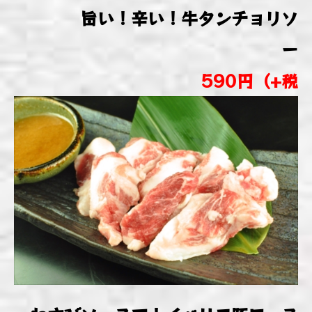
旨い！辛い！牛タンチョリソ
ー
590円（+税