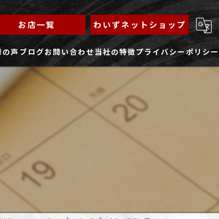
お店一覧
わいずネットショップ
様の声
ブログ
お問い合わせ
当社の特徴
プライバシーポリシー
求人フォーム
もんじゃ
ランチ
焼きそば
鉄板焼き
家族