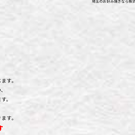
埼玉のお好み焼きなら株
ず浦和店
ず上尾店
ず桶川店
ず北本店
ず行田店
ず松戸店
じます。
つ、
ます。
きます。
す