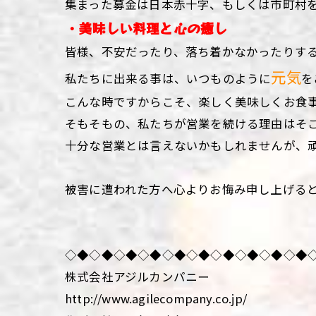
集まった募金は日本赤十字、もしくは市町村
・美味しい料理と心の癒し
皆様、不安だったり、落ち着かなかったりす
元気
私たちに出来る事は、いつものように
を
こんな時ですからこそ、楽しく美味しくお食
そもそもの、私たちが営業を続ける理由はそ
十分な営業とは言えないかもしれませんが、
被害に遭われた方へ心よりお悔み申し上げる
◇◆◇◆◇◆◇◆◇◆◇◆◇◆◇◆◇◆◇◆
株式会社アジルカンパニー
http://www.agilecompany.co.jp/