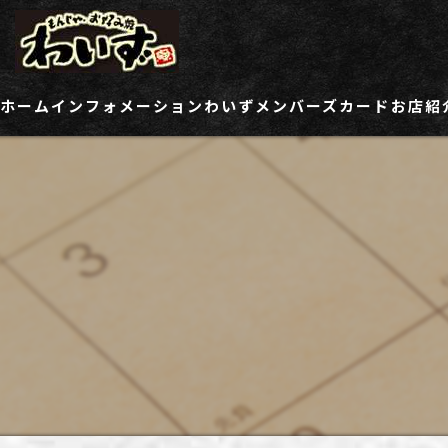
ホーム
インフォメーション
わいずメンバーズカード
お店紹
ご登録情報変更フォーム
わい
わい
わい
わい
わい
わい