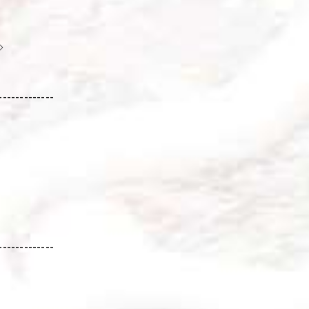
◇
-------------
-------------