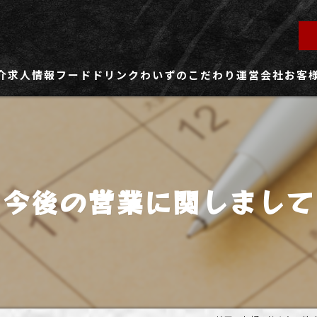
介
求人情報
フード
ドリンク
わいずのこだわり
運営会社
お客
ず所沢店
社員用求人ページ
ずふじみ野店
パート・アルバイト用求人ページ
今後の営業に関しまして
ず熊谷店
ず春日部店
ず三芳店
ず東川口店