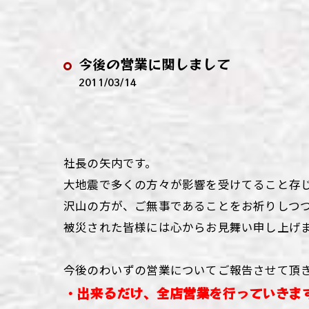
わい
わい
今後の営業に関しまして
わい
2011/03/14
わい
わい
社長の矢内です。
わい
大地震で多くの方々が影響を受けてること存
沢山の方が、
ご無事であることをお祈りしつ
被災された皆様には心からお見舞い申し上げ
今後のわいずの営業についてご報告させて頂
・出来るだけ、全店営業を行っていきま